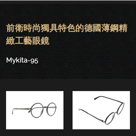
前衛時尚獨具特色的德國薄鋼精
Mykita眼鏡 | 大安－Mykita-95
緻工藝眼鏡
Mykita-95