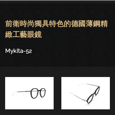
前衛時尚獨具特色的德國薄鋼精
Mykita眼鏡 | 大安－Mykita-52
緻工藝眼鏡
Mykita-52