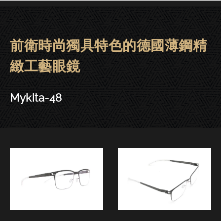
前衛時尚獨具特色的德國薄鋼精
Mykita眼鏡 | 大安－Mykita-48
緻工藝眼鏡
Mykita-48