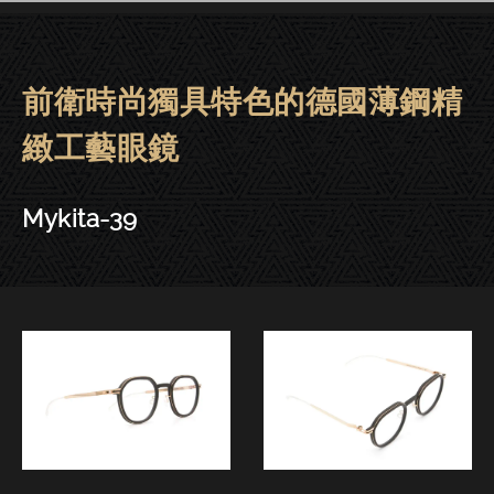
前衛時尚獨具特色的德國薄鋼精
Mykita眼鏡 | 大安－Mykita-39
緻工藝眼鏡
Mykita-39