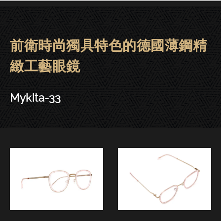
前衛時尚獨具特色的德國薄鋼精
Mykita眼鏡 | 大安－Mykita-33
緻工藝眼鏡
Mykita-33