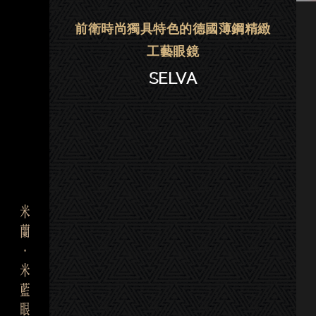
Mykita眼鏡 | 大安－SELVA
前衛時尚獨具特色的德國薄鋼精緻
工藝眼鏡
SELVA