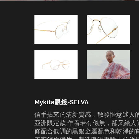
Mykita眼鏡-SELVA
信手拈來的清新質感，散發愜意迷人的自信
亞洲限定款 乍看若有似無，卻又給人
條配合低調的黑銀金屬配色和乾淨的