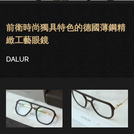
前衛時尚獨具特色的德國薄鋼精
Mykita眼鏡 | 大安－DALUR
緻工藝眼鏡
DALUR