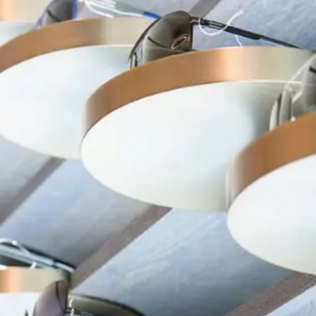
在台北、台中米蘭．米藍眼鏡精品