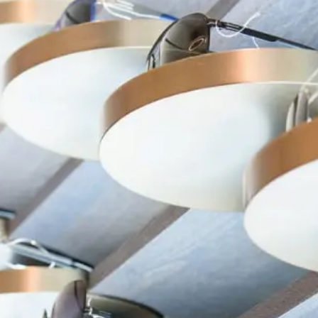
在台北、台中米蘭．米藍眼鏡精品