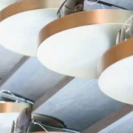
在台北、台中米蘭．米藍眼鏡精品