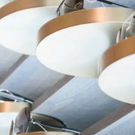
在台北、台中米蘭．米藍眼鏡精品