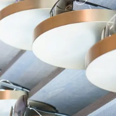
在台北、台中米蘭．米藍眼鏡精品