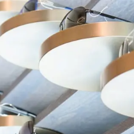
在台北、台中米蘭．米藍眼鏡精品