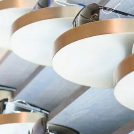
在台北、台中米蘭．米藍眼鏡精品