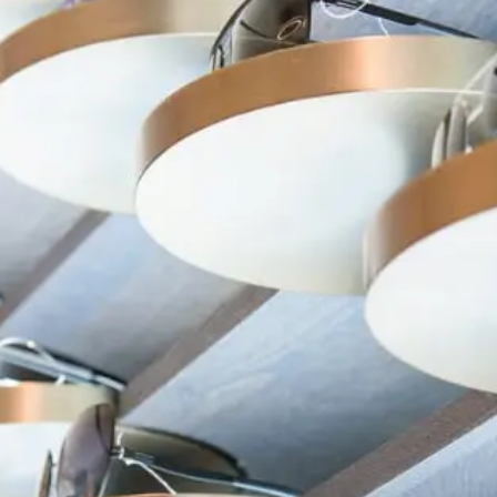
在台北、台中米蘭．米藍眼鏡精品