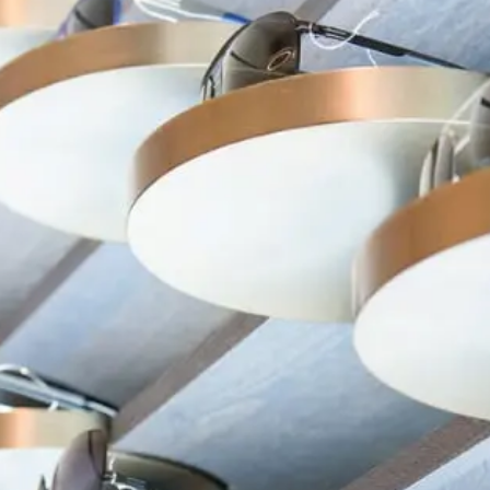
在台北、台中米蘭．米藍眼鏡精品