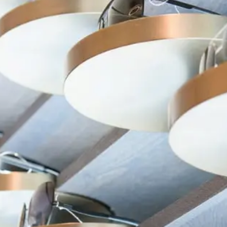
在台北、台中米蘭．米藍眼鏡精品