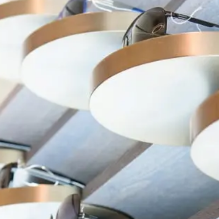
在台北、台中米蘭．米藍眼鏡精品